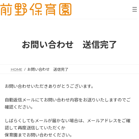
コ
ナ
ン
ビ
テ
ゲ
ン
ー
ツ
シ
へ
ョ
ス
ン
お問い合わせ 送信完了
キ
に
ッ
移
プ
動
HOME
お問い合わせ 送信完了
お問い合わせいただきありがとうございます。
自動返信メールにてお問い合わせ内容をお送りいたしますのでご
確認ください。
しばらくしてもメールが届かない場合は、メールアドレスをご確
認して再度送信していただくか
保育園までお問い合わせください。