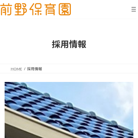
コ
ナ
ン
ビ
テ
ゲ
ン
ー
ツ
シ
へ
ョ
ス
ン
採用情報
キ
に
ッ
移
プ
動
HOME
採用情報