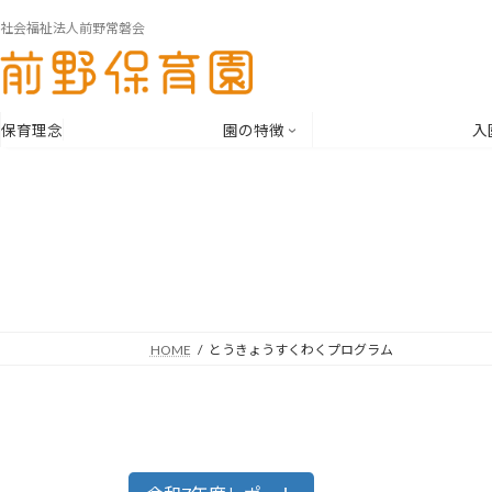
コ
ナ
社会福祉法人前野常磐会
ン
ビ
テ
ゲ
ン
ー
ツ
シ
保育理念
園の特徴
入
へ
ョ
ス
ン
キ
に
ッ
移
プ
動
HOME
とうきょうすくわくプログラム