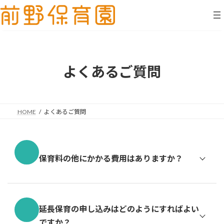
コ
ナ
ン
ビ
テ
ゲ
ン
ー
ツ
シ
へ
ョ
ス
ン
よくあるご質問
キ
に
ッ
移
プ
動
HOME
よくあるご質問
保育料の他にかかる費用はありますか？
延長保育の申し込みはどのようにすればよい
ですか？