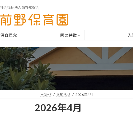
コ
ナ
社会福祉法人前野常磐会
ン
ビ
テ
ゲ
ン
ー
ツ
シ
保育理念
園の特徴
入
へ
ョ
ス
ン
キ
に
ッ
移
プ
動
HOME
お知らせ
2026年4月
2026年4月